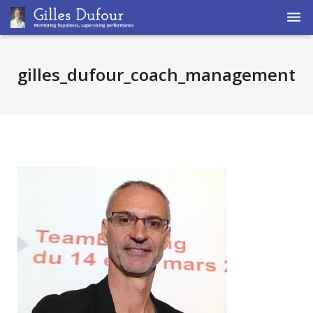
Home
gilles_dufour_coach_management
Coaching
Supervision