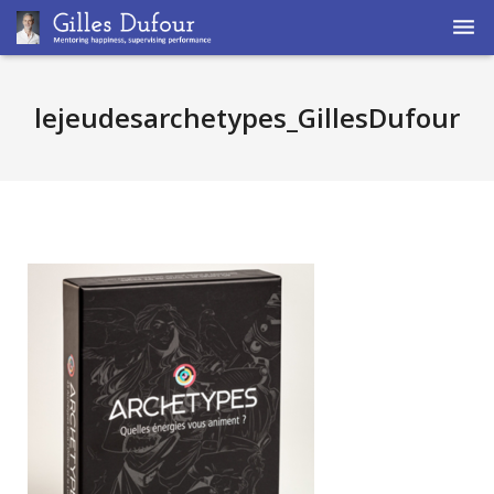
Home
lejeudesarchetypes_GillesDufour
Coaching
Supervision